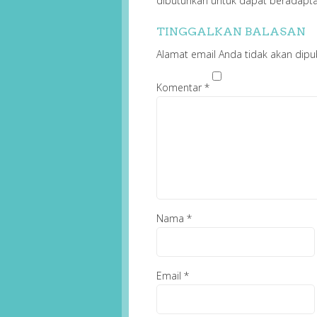
dibutuhkan untuk dapat beradaptas
TINGGALKAN BALASAN
Alamat email Anda tidak akan dipub
Komentar
*
Nama
*
Email
*