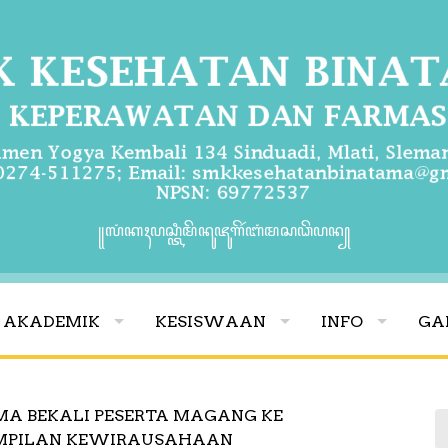
꧋ꦭꦁꦏꦃꦥꦱ꧀ꦠꦶꦩꦼꦤꦸꦗꦸꦒꦼꦂꦧꦁꦩꦱꦣꦼꦥꦤ꧀
AKADEMIK
KESISWAAN
INFO
GA
MA BEKALI PESERTA MAGANG KE
AMPILAN KEWIRAUSAHAAN