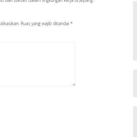
i dan sukses dalam lingkungan kerja di Jepang.
likasikan.
Ruas yang wajib ditandai
*