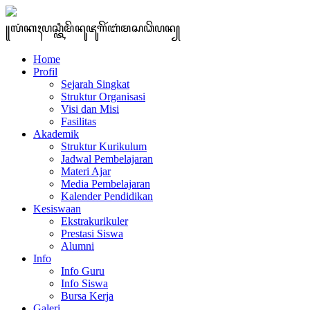
꧋ꦭꦁꦏꦃꦥꦱ꧀ꦠꦶꦩꦼꦤꦸꦗꦸꦒꦼꦂꦧꦁꦩꦱꦣꦼꦥꦤ꧀
Home
Profil
Sejarah Singkat
Struktur Organisasi
Visi dan Misi
Fasilitas
Akademik
Struktur Kurikulum
Jadwal Pembelajaran
Materi Ajar
Media Pembelajaran
Kalender Pendidikan
Kesiswaan
Ekstrakurikuler
Prestasi Siswa
Alumni
Info
Info Guru
Info Siswa
Bursa Kerja
Galeri