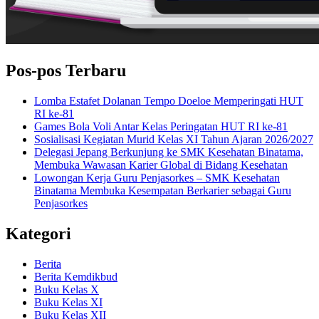
Pos-pos Terbaru
Lomba Estafet Dolanan Tempo Doeloe Memperingati HUT
RI ke-81
Games Bola Voli Antar Kelas Peringatan HUT RI ke-81
Sosialisasi Kegiatan Murid Kelas XI Tahun Ajaran 2026/2027
Delegasi Jepang Berkunjung ke SMK Kesehatan Binatama,
Membuka Wawasan Karier Global di Bidang Kesehatan
Lowongan Kerja Guru Penjasorkes – SMK Kesehatan
Binatama Membuka Kesempatan Berkarier sebagai Guru
Penjasorkes
Kategori
Berita
Berita Kemdikbud
Buku Kelas X
Buku Kelas XI
Buku Kelas XII