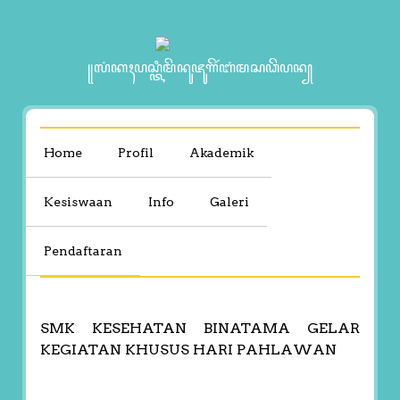
꧋ꦭꦁꦏꦃꦥꦱ꧀ꦠꦶꦩꦼꦤꦸꦗꦸꦒꦼꦂꦧꦁꦩꦱꦣꦼꦥꦤ꧀
Home
Profil
Akademik
Kesiswaan
Info
Galeri
Pendaftaran
SMK KESEHATAN BINATAMA GELAR
KEGIATAN KHUSUS HARI PAHLAWAN