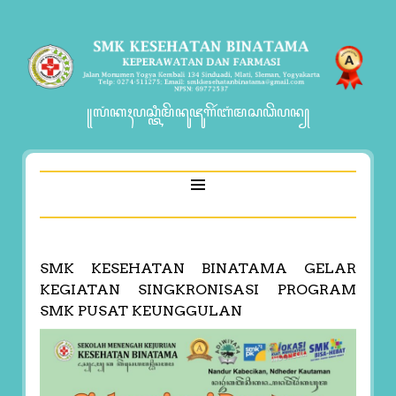
꧋ꦭꦁꦏꦃꦥꦱ꧀ꦠꦶꦩꦼꦤꦸꦗꦸꦒꦼꦂꦧꦁꦩꦱꦣꦼꦥꦤ꧀
SMK KESEHATAN BINATAMA GELAR
KEGIATAN SINGKRONISASI PROGRAM
SMK PUSAT KEUNGGULAN