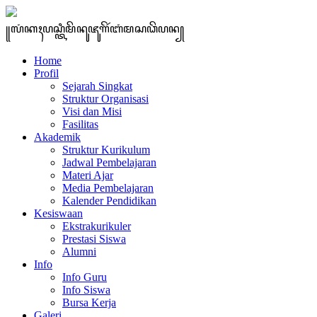
꧋ꦭꦁꦏꦃꦥꦱ꧀ꦠꦶꦩꦼꦤꦸꦗꦸꦒꦼꦂꦧꦁꦩꦱꦣꦼꦥꦤ꧀
Home
Profil
Sejarah Singkat
Struktur Organisasi
Visi dan Misi
Fasilitas
Akademik
Struktur Kurikulum
Jadwal Pembelajaran
Materi Ajar
Media Pembelajaran
Kalender Pendidikan
Kesiswaan
Ekstrakurikuler
Prestasi Siswa
Alumni
Info
Info Guru
Info Siswa
Bursa Kerja
Galeri