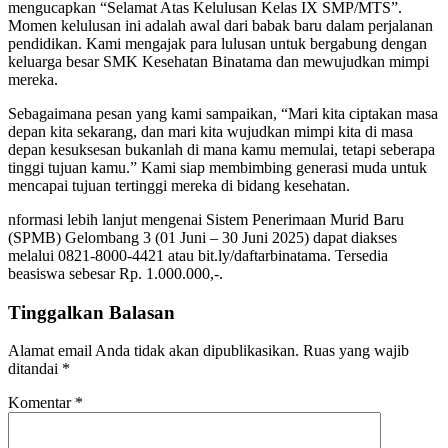
mengucapkan “Selamat Atas Kelulusan Kelas IX SMP/MTS”.
Momen kelulusan ini adalah awal dari babak baru dalam perjalanan
pendidikan. Kami mengajak para lulusan untuk bergabung dengan
keluarga besar SMK Kesehatan Binatama dan mewujudkan mimpi
mereka.
Sebagaimana pesan yang kami sampaikan, “Mari kita ciptakan masa
depan kita sekarang, dan mari kita wujudkan mimpi kita di masa
depan kesuksesan bukanlah di mana kamu memulai, tetapi seberapa
tinggi tujuan kamu.” Kami siap membimbing generasi muda untuk
mencapai tujuan tertinggi mereka di bidang kesehatan.
nformasi lebih lanjut mengenai Sistem Penerimaan Murid Baru
(SPMB) Gelombang 3 (01 Juni – 30 Juni 2025) dapat diakses
melalui 0821-8000-4421 atau bit.ly/daftarbinatama. Tersedia
beasiswa sebesar Rp. 1.000.000,-.
Tinggalkan Balasan
Alamat email Anda tidak akan dipublikasikan.
Ruas yang wajib
ditandai
*
Komentar
*