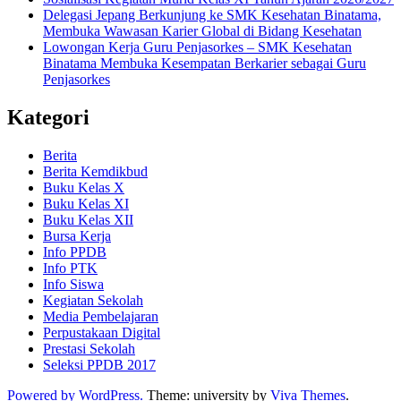
Delegasi Jepang Berkunjung ke SMK Kesehatan Binatama,
Membuka Wawasan Karier Global di Bidang Kesehatan
Lowongan Kerja Guru Penjasorkes – SMK Kesehatan
Binatama Membuka Kesempatan Berkarier sebagai Guru
Penjasorkes
Kategori
Berita
Berita Kemdikbud
Buku Kelas X
Buku Kelas XI
Buku Kelas XII
Bursa Kerja
Info PPDB
Info PTK
Info Siswa
Kegiatan Sekolah
Media Pembelajaran
Perpustakaan Digital
Prestasi Sekolah
Seleksi PPDB 2017
Powered by WordPress.
Theme: university by
Viva Themes
.