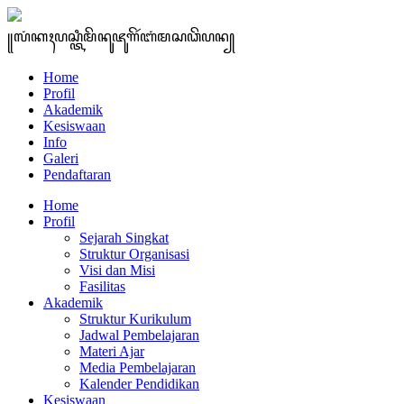
꧋ꦭꦁꦏꦃꦥꦱ꧀ꦠꦶꦩꦼꦤꦸꦗꦸꦒꦼꦂꦧꦁꦩꦱꦣꦼꦥꦤ꧀
Home
Profil
Akademik
Kesiswaan
Info
Galeri
Pendaftaran
Home
Profil
Sejarah Singkat
Struktur Organisasi
Visi dan Misi
Fasilitas
Akademik
Struktur Kurikulum
Jadwal Pembelajaran
Materi Ajar
Media Pembelajaran
Kalender Pendidikan
Kesiswaan