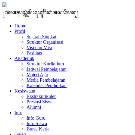
꧋ꦭꦁꦏꦃꦥꦱ꧀ꦠꦶꦩꦼꦤꦸꦗꦸꦒꦼꦂꦧꦁꦩꦱꦣꦼꦥꦤ꧀
Home
Profil
Sejarah Singkat
Struktur Organisasi
Visi dan Misi
Fasilitas
Akademik
Struktur Kurikulum
Jadwal Pembelajaran
Materi Ajar
Media Pembelajaran
Kalender Pendidikan
Kesiswaan
Ekstrakurikuler
Prestasi Siswa
Alumni
Info
Info Guru
Info Siswa
Bursa Kerja
Galeri