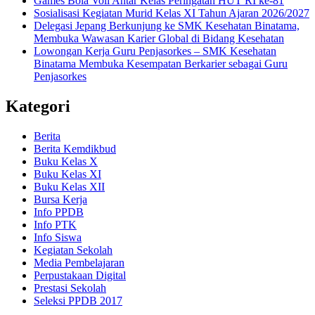
Games Bola Voli Antar Kelas Peringatan HUT RI ke-81
Sosialisasi Kegiatan Murid Kelas XI Tahun Ajaran 2026/2027
Delegasi Jepang Berkunjung ke SMK Kesehatan Binatama,
Membuka Wawasan Karier Global di Bidang Kesehatan
Lowongan Kerja Guru Penjasorkes – SMK Kesehatan
Binatama Membuka Kesempatan Berkarier sebagai Guru
Penjasorkes
Kategori
Berita
Berita Kemdikbud
Buku Kelas X
Buku Kelas XI
Buku Kelas XII
Bursa Kerja
Info PPDB
Info PTK
Info Siswa
Kegiatan Sekolah
Media Pembelajaran
Perpustakaan Digital
Prestasi Sekolah
Seleksi PPDB 2017