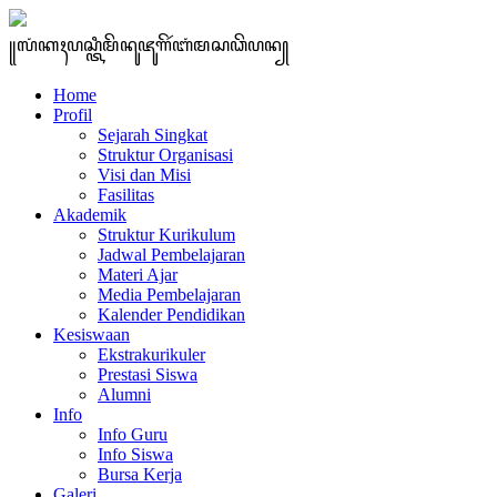
꧋ꦭꦁꦏꦃꦥꦱ꧀ꦠꦶꦩꦼꦤꦸꦗꦸꦒꦼꦂꦧꦁꦩꦱꦣꦼꦥꦤ꧀
Home
Profil
Sejarah Singkat
Struktur Organisasi
Visi dan Misi
Fasilitas
Akademik
Struktur Kurikulum
Jadwal Pembelajaran
Materi Ajar
Media Pembelajaran
Kalender Pendidikan
Kesiswaan
Ekstrakurikuler
Prestasi Siswa
Alumni
Info
Info Guru
Info Siswa
Bursa Kerja
Galeri