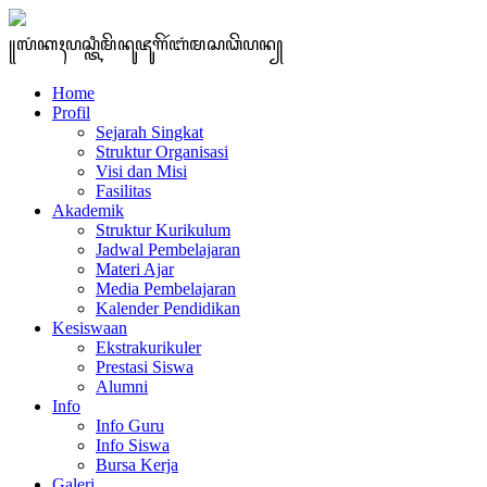
꧋ꦭꦁꦏꦃꦥꦱ꧀ꦠꦶꦩꦼꦤꦸꦗꦸꦒꦼꦂꦧꦁꦩꦱꦣꦼꦥꦤ꧀
Home
Profil
Sejarah Singkat
Struktur Organisasi
Visi dan Misi
Fasilitas
Akademik
Struktur Kurikulum
Jadwal Pembelajaran
Materi Ajar
Media Pembelajaran
Kalender Pendidikan
Kesiswaan
Ekstrakurikuler
Prestasi Siswa
Alumni
Info
Info Guru
Info Siswa
Bursa Kerja
Galeri