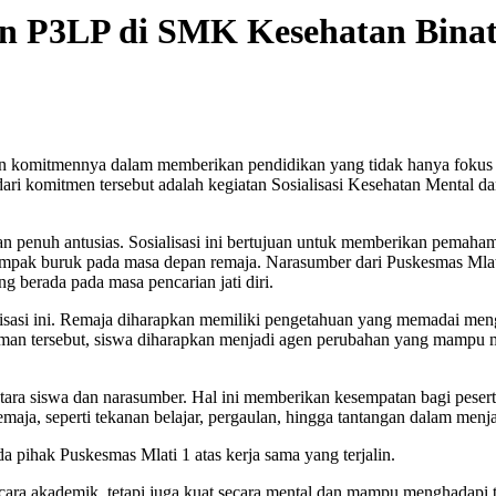
dan P3LP di SMK Kesehatan Bin
komitmennya dalam memberikan pendidikan yang tidak hanya fokus pa
ta dari komitmen tersebut adalah kegiatan Sosialisasi Kesehatan Men
an penuh antusias. Sosialisasi ini bertujuan untuk memberikan pemaha
erdampak buruk pada masa depan remaja. Narasumber dari Puskesmas Ml
g berada pada masa pencarian jati diri.
ialisasi ini. Remaja diharapkan memiliki pengetahuan yang memadai m
n tersebut, siswa diharapkan menjadi agen perubahan yang mampu men
f antara siswa dan narasumber. Hal ini memberikan kesempatan bagi peser
emaja, seperti tekanan belajar, pergaulan, hingga tantangan dalam menj
pihak Puskesmas Mlati 1 atas kerja sama yang terjalin.
ecara akademik, tetapi juga kuat secara mental dan mampu menghadapi 