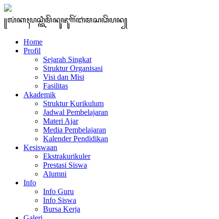
꧋ꦭꦁꦏꦃꦥꦱ꧀ꦠꦶꦩꦼꦤꦸꦗꦸꦒꦼꦂꦧꦁꦩꦱꦣꦼꦥꦤ꧀
Home
Profil
Sejarah Singkat
Struktur Organisasi
Visi dan Misi
Fasilitas
Akademik
Struktur Kurikulum
Jadwal Pembelajaran
Materi Ajar
Media Pembelajaran
Kalender Pendidikan
Kesiswaan
Ekstrakurikuler
Prestasi Siswa
Alumni
Info
Info Guru
Info Siswa
Bursa Kerja
Galeri