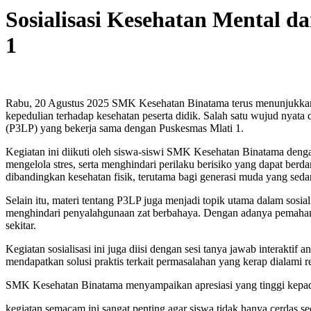
Sosialisasi Kesehatan Mental 
1
Rabu, 20 Agustus 2025 SMK Kesehatan Binatama terus menunjukkan 
kepedulian terhadap kesehatan peserta didik. Salah satu wujud nya
(P3LP) yang bekerja sama dengan Puskesmas Mlati 1.
Kegiatan ini diikuti oleh siswa-siswi SMK Kesehatan Binatama deng
mengelola stres, serta menghindari perilaku berisiko yang dapat b
dibandingkan kesehatan fisik, terutama bagi generasi muda yang sedan
Selain itu, materi tentang P3LP juga menjadi topik utama dalam sos
menghindari penyalahgunaan zat berbahaya. Dengan adanya pemahama
sekitar.
Kegiatan sosialisasi ini juga diisi dengan sesi tanya jawab interakti
mendapatkan solusi praktis terkait permasalahan yang kerap dialami r
SMK Kesehatan Binatama menyampaikan apresiasi yang tinggi kepada 
kegiatan semacam ini sangat penting agar siswa tidak hanya cerdas s