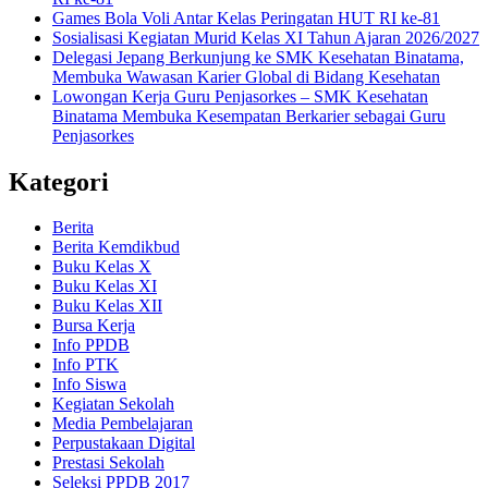
Games Bola Voli Antar Kelas Peringatan HUT RI ke-81
Sosialisasi Kegiatan Murid Kelas XI Tahun Ajaran 2026/2027
Delegasi Jepang Berkunjung ke SMK Kesehatan Binatama,
Membuka Wawasan Karier Global di Bidang Kesehatan
Lowongan Kerja Guru Penjasorkes – SMK Kesehatan
Binatama Membuka Kesempatan Berkarier sebagai Guru
Penjasorkes
Kategori
Berita
Berita Kemdikbud
Buku Kelas X
Buku Kelas XI
Buku Kelas XII
Bursa Kerja
Info PPDB
Info PTK
Info Siswa
Kegiatan Sekolah
Media Pembelajaran
Perpustakaan Digital
Prestasi Sekolah
Seleksi PPDB 2017