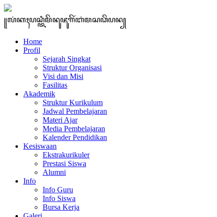
꧋ꦭꦁꦏꦃꦥꦱ꧀ꦠꦶꦩꦼꦤꦸꦗꦸꦒꦼꦂꦧꦁꦩꦱꦣꦼꦥꦤ꧀
Home
Profil
Sejarah Singkat
Struktur Organisasi
Visi dan Misi
Fasilitas
Akademik
Struktur Kurikulum
Jadwal Pembelajaran
Materi Ajar
Media Pembelajaran
Kalender Pendidikan
Kesiswaan
Ekstrakurikuler
Prestasi Siswa
Alumni
Info
Info Guru
Info Siswa
Bursa Kerja
Galeri