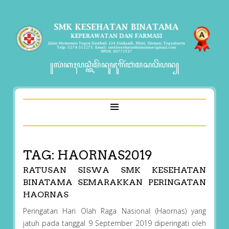
꧋ꦭꦁꦏꦃꦥꦱ꧀ꦠꦶꦩꦼꦤꦸꦗꦸꦒꦼꦂꦧꦁꦩꦱꦣꦼꦥꦤ꧀
TAG:
HAORNAS2019
RATUSAN SISWA SMK KESEHATAN
BINATAMA SEMARAKKAN PERINGATAN
HAORNAS
Peringatan Hari Olah Raga Nasional (Haornas) yang
jatuh pada tanggal 9 September 2019 diperingati oleh