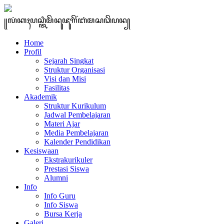
꧋ꦭꦁꦏꦃꦥꦱ꧀ꦠꦶꦩꦼꦤꦸꦗꦸꦒꦼꦂꦧꦁꦩꦱꦣꦼꦥꦤ꧀
Home
Profil
Sejarah Singkat
Struktur Organisasi
Visi dan Misi
Fasilitas
Akademik
Struktur Kurikulum
Jadwal Pembelajaran
Materi Ajar
Media Pembelajaran
Kalender Pendidikan
Kesiswaan
Ekstrakurikuler
Prestasi Siswa
Alumni
Info
Info Guru
Info Siswa
Bursa Kerja
Galeri