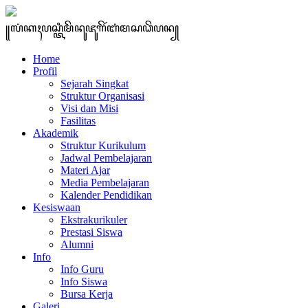
꧋ꦭꦁꦏꦃꦥꦱ꧀ꦠꦶꦩꦼꦤꦸꦗꦸꦒꦼꦂꦧꦁꦩꦱꦣꦼꦥꦤ꧀
Home
Profil
Sejarah Singkat
Struktur Organisasi
Visi dan Misi
Fasilitas
Akademik
Struktur Kurikulum
Jadwal Pembelajaran
Materi Ajar
Media Pembelajaran
Kalender Pendidikan
Kesiswaan
Ekstrakurikuler
Prestasi Siswa
Alumni
Info
Info Guru
Info Siswa
Bursa Kerja
Galeri