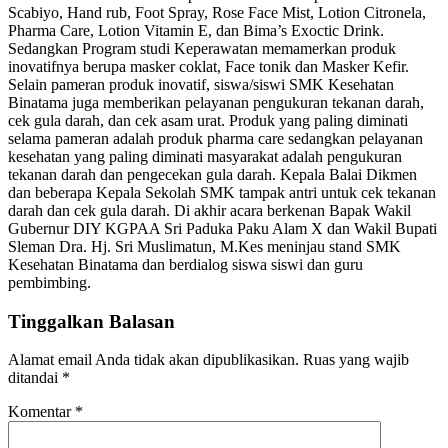
Scabiyo, Hand rub, Foot Spray, Rose Face Mist, Lotion Citronela,
Pharma Care, Lotion Vitamin E, dan Bima’s Exoctic Drink.
Sedangkan Program studi Keperawatan memamerkan produk
inovatifnya berupa masker coklat, Face tonik dan Masker Kefir.
Selain pameran produk inovatif, siswa/siswi SMK Kesehatan
Binatama juga memberikan pelayanan pengukuran tekanan darah,
cek gula darah, dan cek asam urat. Produk yang paling diminati
selama pameran adalah produk pharma care sedangkan pelayanan
kesehatan yang paling diminati masyarakat adalah pengukuran
tekanan darah dan pengecekan gula darah. Kepala Balai Dikmen
dan beberapa Kepala Sekolah SMK tampak antri untuk cek tekanan
darah dan cek gula darah. Di akhir acara berkenan Bapak Wakil
Gubernur DIY KGPAA Sri Paduka Paku Alam X dan Wakil Bupati
Sleman Dra. Hj. Sri Muslimatun, M.Kes meninjau stand SMK
Kesehatan Binatama dan berdialog siswa siswi dan guru
pembimbing.
Tinggalkan Balasan
Alamat email Anda tidak akan dipublikasikan.
Ruas yang wajib
ditandai
*
Komentar
*