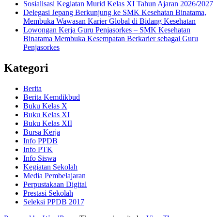
Sosialisasi Kegiatan Murid Kelas XI Tahun Ajaran 2026/2027
Delegasi Jepang Berkunjung ke SMK Kesehatan Binatama,
Membuka Wawasan Karier Global di Bidang Kesehatan
Lowongan Kerja Guru Penjasorkes – SMK Kesehatan
Binatama Membuka Kesempatan Berkarier sebagai Guru
Penjasorkes
Kategori
Berita
Berita Kemdikbud
Buku Kelas X
Buku Kelas XI
Buku Kelas XII
Bursa Kerja
Info PPDB
Info PTK
Info Siswa
Kegiatan Sekolah
Media Pembelajaran
Perpustakaan Digital
Prestasi Sekolah
Seleksi PPDB 2017