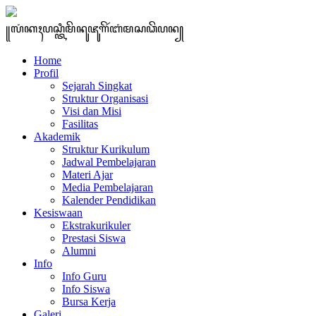
꧋ꦭꦁꦏꦃꦥꦱ꧀ꦠꦶꦩꦼꦤꦸꦗꦸꦒꦼꦂꦧꦁꦩꦱꦣꦼꦥꦤ꧀
Home
Profil
Sejarah Singkat
Struktur Organisasi
Visi dan Misi
Fasilitas
Akademik
Struktur Kurikulum
Jadwal Pembelajaran
Materi Ajar
Media Pembelajaran
Kalender Pendidikan
Kesiswaan
Ekstrakurikuler
Prestasi Siswa
Alumni
Info
Info Guru
Info Siswa
Bursa Kerja
Galeri