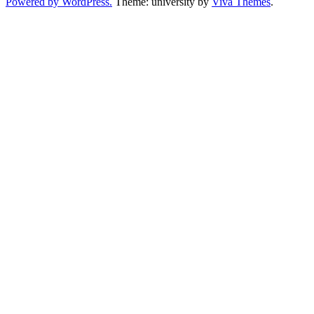
Powered by WordPress.
Theme: university by
Viva Themes
.