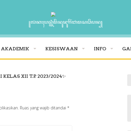
꧋ꦭꦁꦏꦃꦥꦱ꧀ꦠꦶꦩꦼꦤꦸꦗꦸꦒꦼꦂꦧꦁꦩꦱꦣꦼꦥꦤ꧀
AKADEMIK
KESISWAAN
INFO
GA
KELAS XII T.P. 2023/2024✨
likasikan.
Ruas yang wajib ditandai
*