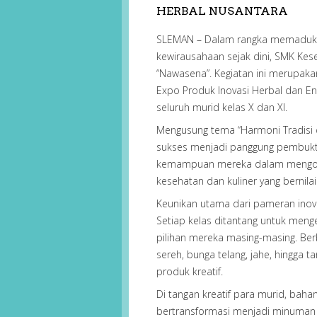
HERBAL NUSANTARA
SLEMAN – Dalam rangka memadukan 
kewirausahaan sejak dini, SMK Kes
“Nawasena”. Kegiatan ini merupak
Expo Produk Inovasi Herbal dan Ent
seluruh murid kelas X dan XI.
Mengusung tema “Harmoni Tradisi d
sukses menjadi panggung pembukt
kemampuan mereka dalam mengola
kesehatan dan kuliner yang bernilai j
Keunikan utama dari pameran inova
Setiap kelas ditantang untuk men
pilihan mereka masing-masing. Ber
sereh, bunga telang, jahe, hingga 
produk kreatif.
Di tangan kreatif para murid, baha
bertransformasi menjadi minuman k