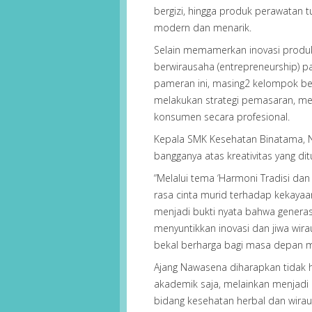
bergizi, hingga produk perawatan 
modern dan menarik.
Selain memamerkan inovasi produ
berwirausaha (entrepreneurship) pa
pameran ini, masing2 kelompok be
melakukan strategi pemasaran, me
konsumen secara profesional.
Kepala SMK Kesehatan Binatama, Nur
bangganya atas kreativitas yang dit
“Melalui tema ‘Harmoni Tradisi dan
rasa cinta murid terhadap kekayaa
menjadi bukti nyata bahwa genera
menyuntikkan inovasi dan jiwa wir
bekal berharga bagi masa depan me
Ajang Nawasena diharapkan tidak 
akademik saja, melainkan menjadi 
bidang kesehatan herbal dan wira