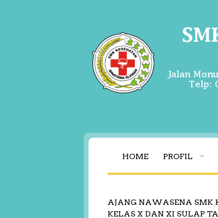
HOME
PROFIL
AJANG NAWASENA SMK K
KELAS X DAN XI SULAP T