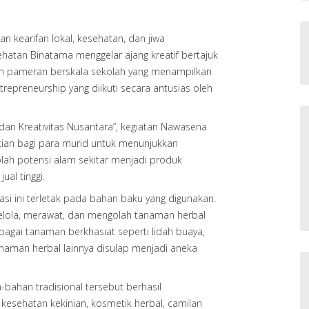
kearifan lokal, kesehatan, dan jiwa
ehatan Binatama menggelar ajang kreatif bertajuk
an pameran berskala sekolah yang menampilkan
repreneurship yang diikuti secara antusias oleh
an Kreativitas Nusantara”, kegiatan Nawasena
ian bagi para murid untuk menunjukkan
h potensi alam sekitar menjadi produk
ual tinggi.
si ini terletak pada bahan baku yang digunakan.
gelola, merawat, dan mengolah tanaman herbal
bagai tanaman berkhasiat seperti lidah buaya,
tanaman herbal lainnya disulap menjadi aneka
n-bahan tradisional tersebut berhasil
esehatan kekinian, kosmetik herbal, camilan