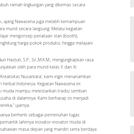
tubuh ramah lingkungan yang dikemas secara
k, ajang Nawasena juga melatih kemampuan
ra murid secara langsung. Melalui kegiatan
lajar mengonsep penataan stan (booth),
nghitung harga pokok produksi, hingga melayani
i Hastuti, S.P., Gr.,M.K.M., mengungkapkan rasa
unjukkan oleh para murid kelas X dan XI.
 Kreativitas Nusantara’, kami ingin menanamkan
n herbal Indonesia. Kegiatan Nawasena ini
si muda mampu melestarikan tradisi sembari
ausaha di dalamnya. Kami berharap ini menjadi
reka,” ujarnya.
hanya berhenti sebagai pemenuhan tugas
pemantik lahirnya inovator-inovator muda di
usahawan masa depan yang mandiri serta berdaya