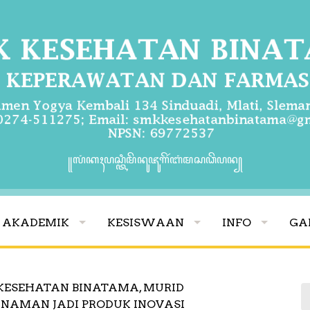
꧋ꦭꦁꦏꦃꦥꦱ꧀ꦠꦶꦩꦼꦤꦸꦗꦸꦒꦼꦂꦧꦁꦩꦱꦣꦼꦥꦤ꧀
AKADEMIK
KESISWAAN
INFO
GA
ESEHATAN BINATAMA, MURID
ANAMAN JADI PRODUK INOVASI