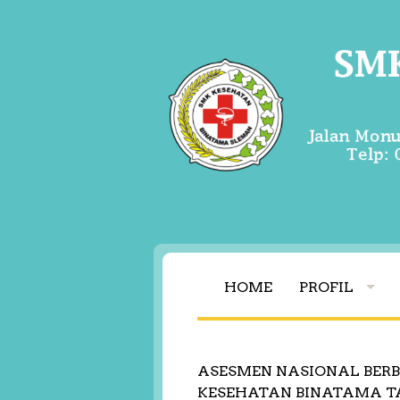
HOME
PROFIL
ASESMEN NASIONAL BERB
KESEHATAN BINATAMA T