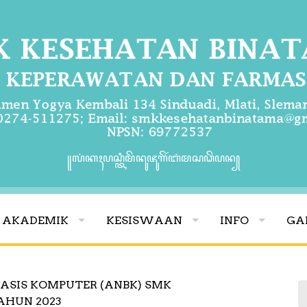
꧋ꦭꦁꦏꦃꦥꦱ꧀ꦠꦶꦩꦼꦤꦸꦗꦸꦒꦼꦂꦧꦁꦩꦱꦣꦼꦥꦤ꧀
AKADEMIK
KESISWAAN
INFO
GA
ASIS KOMPUTER (ANBK) SMK
AHUN 2023