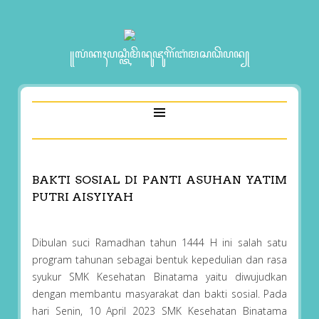
꧋ꦭꦁꦏꦃꦥꦱ꧀ꦠꦶꦩꦼꦤꦸꦗꦸꦒꦼꦂꦧꦁꦩꦱꦣꦼꦥꦤ꧀
BAKTI SOSIAL DI PANTI ASUHAN YATIM
PUTRI AISYIYAH
Dibulan suci Ramadhan tahun 1444 H ini salah satu
program tahunan sebagai bentuk kepedulian dan rasa
syukur SMK Kesehatan Binatama yaitu diwujudkan
dengan membantu masyarakat dan bakti sosial. Pada
hari Senin, 10 April 2023 SMK Kesehatan Binatama