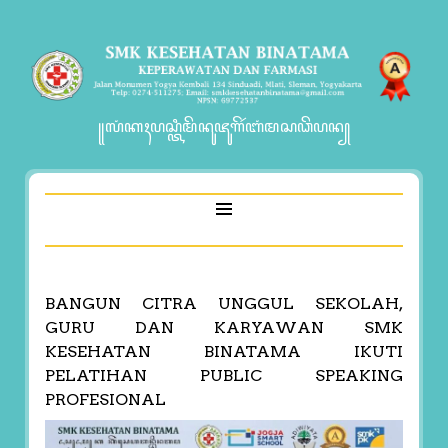
꧋ꦭꦁꦏꦃꦥꦱ꧀ꦠꦶꦩꦼꦤꦸꦗꦸꦒꦼꦂꦧꦁꦩꦱꦣꦼꦥꦤ꧀
BANGUN CITRA UNGGUL SEKOLAH,
GURU DAN KARYAWAN SMK
KESEHATAN BINATAMA IKUTI
PELATIHAN PUBLIC SPEAKING
PROFESIONAL