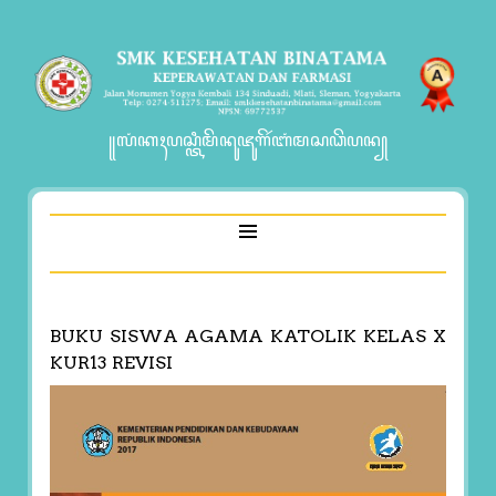
꧋ꦭꦁꦏꦃꦥꦱ꧀ꦠꦶꦩꦼꦤꦸꦗꦸꦒꦼꦂꦧꦁꦩꦱꦣꦼꦥꦤ꧀
BUKU SISWA AGAMA KATOLIK KELAS X
KUR13 REVISI