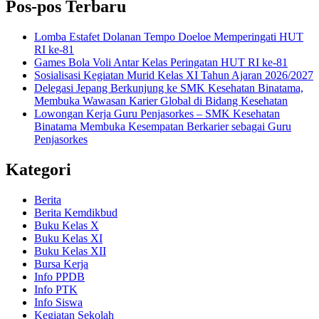
Pos-pos Terbaru
Lomba Estafet Dolanan Tempo Doeloe Memperingati HUT
RI ke-81
Games Bola Voli Antar Kelas Peringatan HUT RI ke-81
Sosialisasi Kegiatan Murid Kelas XI Tahun Ajaran 2026/2027
Delegasi Jepang Berkunjung ke SMK Kesehatan Binatama,
Membuka Wawasan Karier Global di Bidang Kesehatan
Lowongan Kerja Guru Penjasorkes – SMK Kesehatan
Binatama Membuka Kesempatan Berkarier sebagai Guru
Penjasorkes
Kategori
Berita
Berita Kemdikbud
Buku Kelas X
Buku Kelas XI
Buku Kelas XII
Bursa Kerja
Info PPDB
Info PTK
Info Siswa
Kegiatan Sekolah