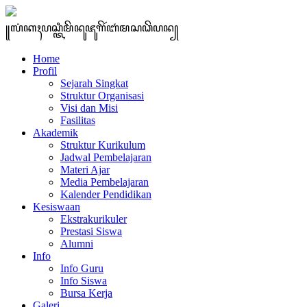
꧋ꦭꦁꦏꦃꦥꦱ꧀ꦠꦶꦩꦼꦤꦸꦗꦸꦒꦼꦂꦧꦁꦩꦱꦣꦼꦥꦤ꧀
Home
Profil
Sejarah Singkat
Struktur Organisasi
Visi dan Misi
Fasilitas
Akademik
Struktur Kurikulum
Jadwal Pembelajaran
Materi Ajar
Media Pembelajaran
Kalender Pendidikan
Kesiswaan
Ekstrakurikuler
Prestasi Siswa
Alumni
Info
Info Guru
Info Siswa
Bursa Kerja
Galeri