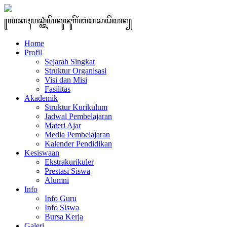
꧋ꦭꦁꦏꦃꦥꦱ꧀ꦠꦶꦩꦼꦤꦸꦗꦸꦒꦼꦂꦧꦁꦩꦱꦣꦼꦥꦤ꧀
Home
Profil
Sejarah Singkat
Struktur Organisasi
Visi dan Misi
Fasilitas
Akademik
Struktur Kurikulum
Jadwal Pembelajaran
Materi Ajar
Media Pembelajaran
Kalender Pendidikan
Kesiswaan
Ekstrakurikuler
Prestasi Siswa
Alumni
Info
Info Guru
Info Siswa
Bursa Kerja
Galeri