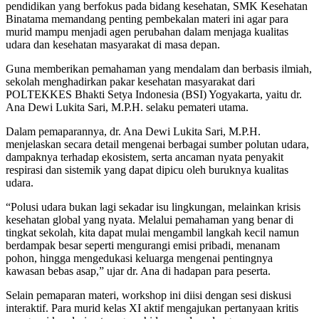
pendidikan yang berfokus pada bidang kesehatan, SMK Kesehatan
Binatama memandang penting pembekalan materi ini agar para
murid mampu menjadi agen perubahan dalam menjaga kualitas
udara dan kesehatan masyarakat di masa depan.
Guna memberikan pemahaman yang mendalam dan berbasis ilmiah,
sekolah menghadirkan pakar kesehatan masyarakat dari
POLTEKKES Bhakti Setya Indonesia (BSI) Yogyakarta, yaitu dr.
Ana Dewi Lukita Sari, M.P.H. selaku pemateri utama.
Dalam pemaparannya, dr. Ana Dewi Lukita Sari, M.P.H.
menjelaskan secara detail mengenai berbagai sumber polutan udara,
dampaknya terhadap ekosistem, serta ancaman nyata penyakit
respirasi dan sistemik yang dapat dipicu oleh buruknya kualitas
udara.
“Polusi udara bukan lagi sekadar isu lingkungan, melainkan krisis
kesehatan global yang nyata. Melalui pemahaman yang benar di
tingkat sekolah, kita dapat mulai mengambil langkah kecil namun
berdampak besar seperti mengurangi emisi pribadi, menanam
pohon, hingga mengedukasi keluarga mengenai pentingnya
kawasan bebas asap,” ujar dr. Ana di hadapan para peserta.
Selain pemaparan materi, workshop ini diisi dengan sesi diskusi
interaktif. Para murid kelas XI aktif mengajukan pertanyaan kritis