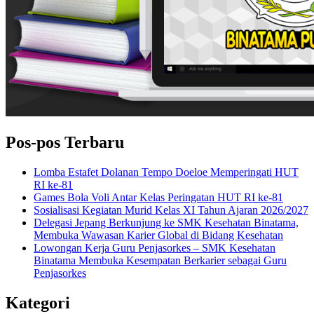
Pos-pos Terbaru
Lomba Estafet Dolanan Tempo Doeloe Memperingati HUT
RI ke-81
Games Bola Voli Antar Kelas Peringatan HUT RI ke-81
Sosialisasi Kegiatan Murid Kelas XI Tahun Ajaran 2026/2027
Delegasi Jepang Berkunjung ke SMK Kesehatan Binatama,
Membuka Wawasan Karier Global di Bidang Kesehatan
Lowongan Kerja Guru Penjasorkes – SMK Kesehatan
Binatama Membuka Kesempatan Berkarier sebagai Guru
Penjasorkes
Kategori