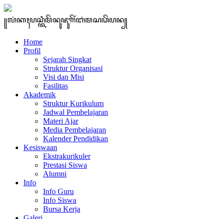
꧋ꦭꦁꦏꦃꦥꦱ꧀ꦠꦶꦩꦼꦤꦸꦗꦸꦒꦼꦂꦧꦁꦩꦱꦣꦼꦥꦤ꧀
Home
Profil
Sejarah Singkat
Struktur Organisasi
Visi dan Misi
Fasilitas
Akademik
Struktur Kurikulum
Jadwal Pembelajaran
Materi Ajar
Media Pembelajaran
Kalender Pendidikan
Kesiswaan
Ekstrakurikuler
Prestasi Siswa
Alumni
Info
Info Guru
Info Siswa
Bursa Kerja
Galeri