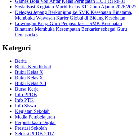
Games Bola Voli Antar Kelas Peringatan HUT RI ke-81
Sosialisasi Kegiatan Murid Kelas XI Tahun Ajaran 2026/2027
Delegasi Jepang Berkunjung ke SMK Kesehatan Binatama,
Membuka Wawasan Karier Global di Bidang Kesehatan
Lowongan Kerja Guru Penjasorkes – SMK Kesehatan
Binatama Membuka Kesempatan Berkarier sebagai Guru
Penjasorkes
Kategori
Berita
Berita Kemdikbud
Buku Kelas X
Buku Kelas XI
Buku Kelas XII
Bursa Kerja
Info PPDB
Info PTK
Info Siswa
Kegiatan Sekolah
Media Pembelajaran
Perpustakaan Digital
Prestasi Sekolah
Seleksi PPDB 2017