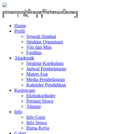
꧋ꦭꦁꦏꦃꦥꦱ꧀ꦠꦶꦩꦼꦤꦸꦗꦸꦒꦼꦂꦧꦁꦩꦱꦣꦼꦥꦤ꧀
Home
Profil
Sejarah Singkat
Struktur Organisasi
Visi dan Misi
Fasilitas
Akademik
Struktur Kurikulum
Jadwal Pembelajaran
Materi Ajar
Media Pembelajaran
Kalender Pendidikan
Kesiswaan
Ekstrakurikuler
Prestasi Siswa
Alumni
Info
Info Guru
Info Siswa
Bursa Kerja
Galeri