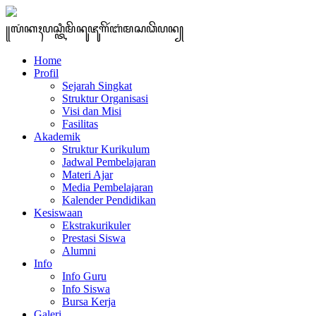
꧋ꦭꦁꦏꦃꦥꦱ꧀ꦠꦶꦩꦼꦤꦸꦗꦸꦒꦼꦂꦧꦁꦩꦱꦣꦼꦥꦤ꧀
Home
Profil
Sejarah Singkat
Struktur Organisasi
Visi dan Misi
Fasilitas
Akademik
Struktur Kurikulum
Jadwal Pembelajaran
Materi Ajar
Media Pembelajaran
Kalender Pendidikan
Kesiswaan
Ekstrakurikuler
Prestasi Siswa
Alumni
Info
Info Guru
Info Siswa
Bursa Kerja
Galeri