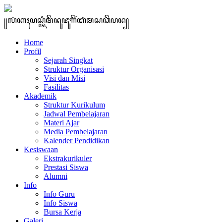
꧋ꦭꦁꦏꦃꦥꦱ꧀ꦠꦶꦩꦼꦤꦸꦗꦸꦒꦼꦂꦧꦁꦩꦱꦣꦼꦥꦤ꧀
Home
Profil
Sejarah Singkat
Struktur Organisasi
Visi dan Misi
Fasilitas
Akademik
Struktur Kurikulum
Jadwal Pembelajaran
Materi Ajar
Media Pembelajaran
Kalender Pendidikan
Kesiswaan
Ekstrakurikuler
Prestasi Siswa
Alumni
Info
Info Guru
Info Siswa
Bursa Kerja
Galeri