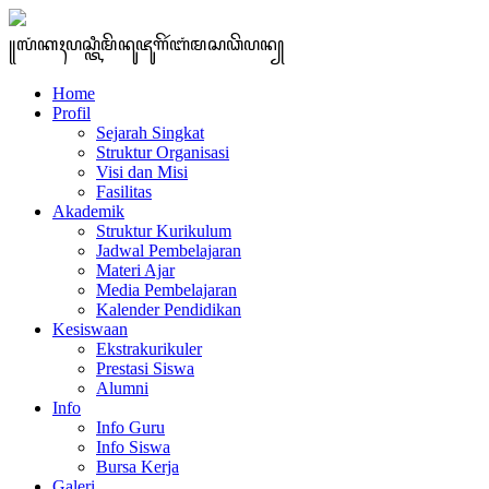
꧋ꦭꦁꦏꦃꦥꦱ꧀ꦠꦶꦩꦼꦤꦸꦗꦸꦒꦼꦂꦧꦁꦩꦱꦣꦼꦥꦤ꧀
Home
Profil
Sejarah Singkat
Struktur Organisasi
Visi dan Misi
Fasilitas
Akademik
Struktur Kurikulum
Jadwal Pembelajaran
Materi Ajar
Media Pembelajaran
Kalender Pendidikan
Kesiswaan
Ekstrakurikuler
Prestasi Siswa
Alumni
Info
Info Guru
Info Siswa
Bursa Kerja
Galeri