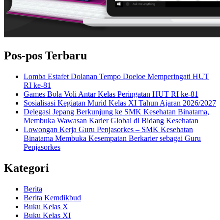
Pos-pos Terbaru
Lomba Estafet Dolanan Tempo Doeloe Memperingati HUT
RI ke-81
Games Bola Voli Antar Kelas Peringatan HUT RI ke-81
Sosialisasi Kegiatan Murid Kelas XI Tahun Ajaran 2026/2027
Delegasi Jepang Berkunjung ke SMK Kesehatan Binatama,
Membuka Wawasan Karier Global di Bidang Kesehatan
Lowongan Kerja Guru Penjasorkes – SMK Kesehatan
Binatama Membuka Kesempatan Berkarier sebagai Guru
Penjasorkes
Kategori
Berita
Berita Kemdikbud
Buku Kelas X
Buku Kelas XI