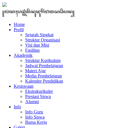
꧋ꦭꦁꦏꦃꦥꦱ꧀ꦠꦶꦩꦼꦤꦸꦗꦸꦒꦼꦂꦧꦁꦩꦱꦣꦼꦥꦤ꧀
Home
Profil
Sejarah Singkat
Struktur Organisasi
Visi dan Misi
Fasilitas
Akademik
Struktur Kurikulum
Jadwal Pembelajaran
Materi Ajar
Media Pembelajaran
Kalender Pendidikan
Kesiswaan
Ekstrakurikuler
Prestasi Siswa
Alumni
Info
Info Guru
Info Siswa
Bursa Kerja
Galeri