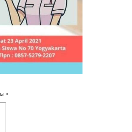
dai
*