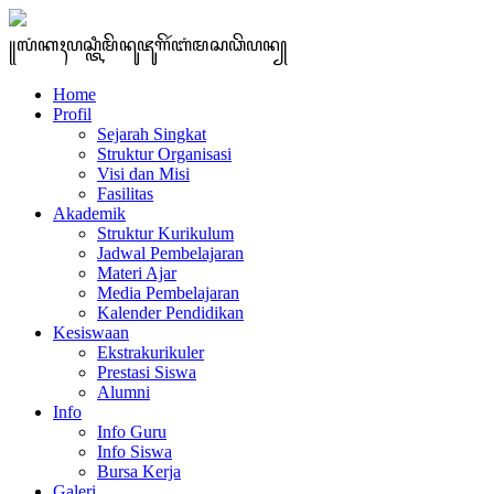
꧋ꦭꦁꦏꦃꦥꦱ꧀ꦠꦶꦩꦼꦤꦸꦗꦸꦒꦼꦂꦧꦁꦩꦱꦣꦼꦥꦤ꧀
Home
Profil
Sejarah Singkat
Struktur Organisasi
Visi dan Misi
Fasilitas
Akademik
Struktur Kurikulum
Jadwal Pembelajaran
Materi Ajar
Media Pembelajaran
Kalender Pendidikan
Kesiswaan
Ekstrakurikuler
Prestasi Siswa
Alumni
Info
Info Guru
Info Siswa
Bursa Kerja
Galeri