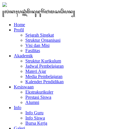
꧋ꦭꦁꦏꦃꦥꦱ꧀ꦠꦶꦩꦼꦤꦸꦗꦸꦒꦼꦂꦧꦁꦩꦱꦣꦼꦥꦤ꧀
Home
Profil
Sejarah Singkat
Struktur Organisasi
Visi dan Misi
Fasilitas
Akademik
Struktur Kurikulum
Jadwal Pembelajaran
Materi Ajar
Media Pembelajaran
Kalender Pendidikan
Kesiswaan
Ekstrakurikuler
Prestasi Siswa
Alumni
Info
Info Guru
Info Siswa
Bursa Kerja
Galeri