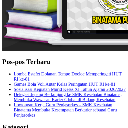
Pos-pos Terbaru
Lomba Estafet Dolanan Tempo Doeloe Memperingati HUT
RI ke-81
Games Bola Voli Antar Kelas Peringatan HUT RI ke-81
Sosialisasi Kegiatan Murid Kelas XI Tahun Ajaran 2026/2027
Delegasi Jepang Berkunjung ke SMK Kesehatan Binatama,
Membuka Wawasan Karier Global di Bidang Kesehatan
Lowongan Kerja Guru Penjasorkes – SMK Kesehatan
Binatama Membuka Kesempatan Berkarier sebagai Guru
Penjasorkes
Kategori