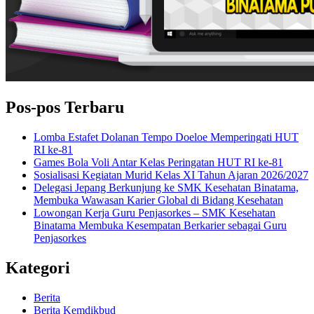
Pos-pos Terbaru
Lomba Estafet Dolanan Tempo Doeloe Memperingati HUT
RI ke-81
Games Bola Voli Antar Kelas Peringatan HUT RI ke-81
Sosialisasi Kegiatan Murid Kelas XI Tahun Ajaran 2026/2027
Delegasi Jepang Berkunjung ke SMK Kesehatan Binatama,
Membuka Wawasan Karier Global di Bidang Kesehatan
Lowongan Kerja Guru Penjasorkes – SMK Kesehatan
Binatama Membuka Kesempatan Berkarier sebagai Guru
Penjasorkes
Kategori
Berita
Berita Kemdikbud