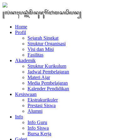
꧋ꦭꦁꦏꦃꦥꦱ꧀ꦠꦶꦩꦼꦤꦸꦗꦸꦒꦼꦂꦧꦁꦩꦱꦣꦼꦥꦤ꧀
Home
Profil
Sejarah Singkat
Struktur Organisasi
Visi dan Misi
Fasilitas
Akademik
Struktur Kurikulum
Jadwal Pembelajaran
Materi Ajar
Media Pembelajaran
Kalender Pendidikan
Kesiswaan
Ekstrakurikuler
Prestasi Siswa
Alumni
Info
Info Guru
Info Siswa
Bursa Kerja
Galeri