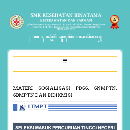
꧋ꦭꦁꦏꦃꦥꦱ꧀ꦠꦶꦩꦼꦤꦸꦗꦸꦒꦼꦂꦧꦁꦩꦱꦣꦼꦥꦤ꧀
MATERI SOSIALISASI PDSS, SNMPTN,
SBMPTN DAN BIDIKMISI