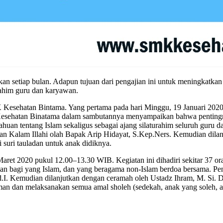
n setiap bulan. Adapun tujuan dari pengajian ini untuk meningkatka
urahim guru dan karyawan.
Kesehatan Bintama. Yang pertama pada hari Minggu, 19 Januari 2020 pu
esehatan Binatama dalam sambutannya menyampaikan bahwa pentingnya 
huan tentang Islam sekaligus sebagai ajang silaturahim seluruh guru
n Kalam Illahi olah Bapak Arip Hidayat, S.Kep.Ners. Kemudian dilan
i suri tauladan untuk anak didiknya.
aret 2020 pukul 12.00–13.30 WIB. Kegiatan ini dihadiri sekitar 37 ora
an bagi yang Islam, dan yang beragama non-Islam berdoa bersama. Pen
.I. Kemudian dilanjutkan dengan ceramah oleh Ustadz Ihram, M. Si.
an dan melaksanakan semua amal sholeh (sedekah, anak yang soleh, ama