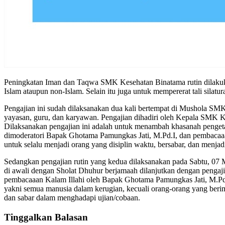
Peningkatan Iman dan Taqwa SMK Kesehatan Binatama rutin dilakuka
Islam ataupun non-Islam. Selain itu juga untuk mempererat tali silat
Pengajian ini sudah dilaksanakan dua kali bertempat di Mushola SMK 
yayasan, guru, dan karyawan. Pengajian dihadiri oleh Kepala SMK K
Dilaksanakan pengajian ini adalah untuk menambah khasanah pengeta
dimoderatori Bapak Ghotama Pamungkas Jati, M.Pd.I, dan pembacaaa
untuk selalu menjadi orang yang disiplin waktu, bersabar, dan menjad
Sedangkan pengajian rutin yang kedua dilaksanakan pada Sabtu, 07 M
di awali dengan Sholat Dhuhur berjamaah dilanjutkan dengan pengaji
pembacaaan Kalam Illahi oleh Bapak Ghotama Pamungkas Jati, M.Pd
yakni semua manusia dalam kerugian, kecuali orang-orang yang berim
dan sabar dalam menghadapi ujian/cobaan.
Tinggalkan Balasan