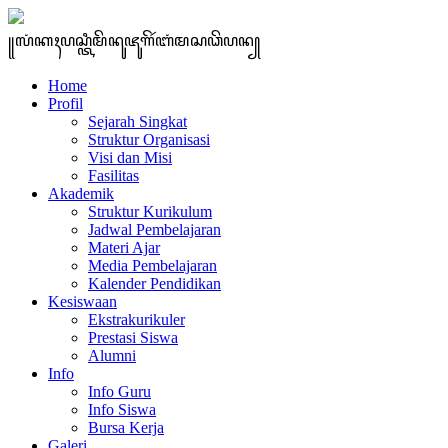
꧋ꦭꦁꦏꦃꦥꦱ꧀ꦠꦶꦩꦼꦤꦸꦗꦸꦒꦼꦂꦧꦁꦩꦱꦣꦼꦥꦤ꧀
Home
Profil
Sejarah Singkat
Struktur Organisasi
Visi dan Misi
Fasilitas
Akademik
Struktur Kurikulum
Jadwal Pembelajaran
Materi Ajar
Media Pembelajaran
Kalender Pendidikan
Kesiswaan
Ekstrakurikuler
Prestasi Siswa
Alumni
Info
Info Guru
Info Siswa
Bursa Kerja
Galeri