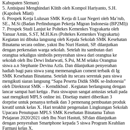
Kabupaten Sleman)
5. Antisipasi Menghindari Klitih oleh Kompol Hariyanto, S.H.
(Kapolsek Mlati)
6. Prospek Kerja Lulusan SMK Kerja di Luar Negeri oleh Ma’rub,
SE., M.Si (Badan Perlindungan Pekerja Migran Indonesia (BP2MI))
7. Prospek Studi Lanjut ke Poltekes Kemenkes Yogyakarta oleh
Yanuar Amin, S.ST, M.H.Kes (Poltekes Kemenkes Yogyakarta)
Kegiatan ini dibuka langsung oleh Kepala Sekolah SMK Kesehatan
Binatama secara online, yakni Ibu Nuri Hastuti, SP. dilanjutkan
dengan perkenalan warga sekolah. Setelah itu sambutan dari
orangtua sekaligus simbolis penyerahan siswa dari orangtua ke
sekolah oleh Ibu Dewi Indarwati, S.Psi, M.M selaku Orangtua
siswa a.n Stephanie Devina Azfa. Dan dilanjutkan penyerahan
hadiah bagi para siswa yang memenangkan coment terbaik di Ig
SMK Kesehatan Binatama. Setelah itu secara serentak para siswa
mengikuti siaran langsung “Sapa Peserta Didik SMK se-Indonesia”
oleh Direktorat SMK – Kemdikbud . Kegiatan berlangsung dengan
lancar sampai hari ketiga . Para siswapun sangat antusias sekali pada
saat mengikuti MPLS online ini. Disetiap materi diberikan 3
dorprise untuk penanya terbaik dan 3 pemenang pembuatan produk
kreatif untuk kelas X. Hari terakhir pengenalan Lingkungan Sekolah
Upacara Penutupan MPLS SMK Kesehatan Binatama Tahun
Pelajaran 2020/2021 oleh Ibu Nuri Hastuti, SP.dan dilanjutkan
dengan penyerahan Smartphone kepada 5 siswa Program Keahlian
Farmasi kelas X.