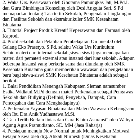
2. Waka Urs. Kesiswaan oleh Ghotama Pamungkas Jati, M.Pd.I.
dan Guru Bimbingan Konseling oleh Desi Anggita Sari, S.Pd
memaparkan tentang Tata tertib Sekolah, Pengenalan Lingkungan
dan Fasilitas Sekolah dan ekstrakurikuler SMK Keseahatan
Binatama
3. Tutorial Project Produk Kreatif Keperawatan dan Farmasi oleh
Kaprodi
4. Profil sekolah dan Pelatihan Pembelajaran On line 4.0 oleh
Galang Eko Prasetyo, S.Pd. selaku Waka Urs Kurikulum
Selain materi dari internal sekolah,siswa siswi juga mendapatkan
materi dari pemateri external atau instansi dari luar sekolah. Adapun
beberapa Instansi yang berkerja sama dan diundang oleh SMK
Kesehatan Binatama guna memberikan wawasan dan pengetahuan
baru bagi siswa-siswi SMK Kesehatan Binatama adalah sebagai
berikut:
1. Balai Pendidikan Menengah Kabupaten Sleman narasumber
Estika Widiatni,M.Pd dengan materi Perkenalan sebagai Pengawas
Sekolah dan Bullying (Definisi, Penyebab, Dampak, Cara
Pencegahan dan Cara Menghadapinya).
2. Perkenalan Yayasan Binatama dan Materi Wawasan Kebangsaan
oleh Ibu Dra.Anik Yudhastawa,M.Si.
3. Tata Tertib Berlalu lintas dan Cara Klaim Asuransi” oleh Wahyu
Agung Agus Pramudianto, SE. MM (Jasa Raharja)
4. Persiapan menuju New Normal untuk Meningkatkan Motivasi
Belajar Siswa oleh drg. Atikah Nurhesti (Dinas Kesehatan