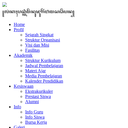
꧋ꦭꦁꦏꦃꦥꦱ꧀ꦠꦶꦩꦼꦤꦸꦗꦸꦒꦼꦂꦧꦁꦩꦱꦣꦼꦥꦤ꧀
Home
Profil
Sejarah Singkat
Struktur Organisasi
Visi dan Misi
Fasilitas
Akademik
Struktur Kurikulum
Jadwal Pembelajaran
Materi Ajar
Media Pembelajaran
Kalender Pendidikan
Kesiswaan
Ekstrakurikuler
Prestasi Siswa
Alumni
Info
Info Guru
Info Siswa
Bursa Kerja
Galeri