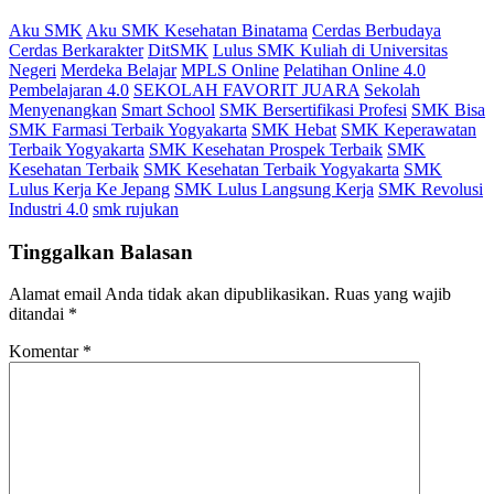
Aku SMK
Aku SMK Kesehatan Binatama
Cerdas Berbudaya
Cerdas Berkarakter
DitSMK
Lulus SMK Kuliah di Universitas
Negeri
Merdeka Belajar
MPLS Online
Pelatihan Online 4.0
Pembelajaran 4.0
SEKOLAH FAVORIT JUARA
Sekolah
Menyenangkan
Smart School
SMK Bersertifikasi Profesi
SMK Bisa
SMK Farmasi Terbaik Yogyakarta
SMK Hebat
SMK Keperawatan
Terbaik Yogyakarta
SMK Kesehatan Prospek Terbaik
SMK
Kesehatan Terbaik
SMK Kesehatan Terbaik Yogyakarta
SMK
Lulus Kerja Ke Jepang
SMK Lulus Langsung Kerja
SMK Revolusi
Industri 4.0
smk rujukan
Tinggalkan Balasan
Alamat email Anda tidak akan dipublikasikan.
Ruas yang wajib
ditandai
*
Komentar
*