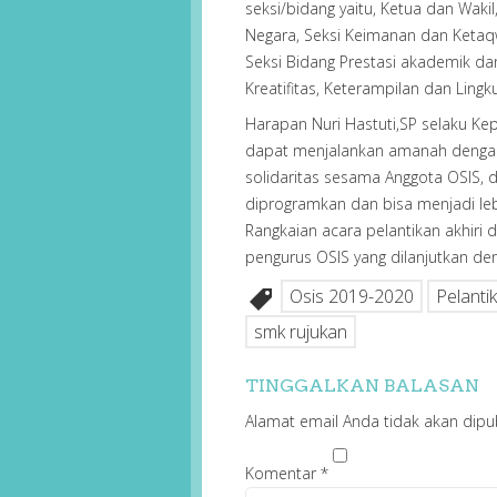
seksi/bidang yaitu, Ketua dan Waki
Negara, Seksi Keimanan dan Ketaqw
Seksi Bidang Prestasi akademik da
Kreatifitas, Keterampilan dan Ling
Harapan Nuri Hastuti,SP selaku K
dapat menjalankan amanah denga
solidaritas sesama Anggota OSIS,
diprogramkan dan bisa menjadi leb
Rangkaian acara pelantikan akhiri
pengurus OSIS yang dilanjutkan de
Osis 2019-2020
Pelanti
smk rujukan
TINGGALKAN BALASAN
Alamat email Anda tidak akan dipub
Komentar
*