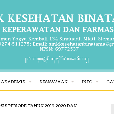
꧋ꦭꦁꦏꦃꦥꦱ꧀ꦠꦶꦩꦼꦤꦸꦗꦸꦒꦼꦂꦧꦁꦩꦱꦣꦼꦥꦤ꧀
AKADEMIK
KESISWAAN
INFO
GA
IS PERIODE TAHUN 2019-2020 DAN