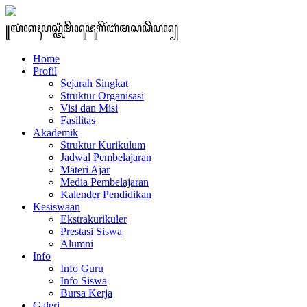
꧋ꦭꦁꦏꦃꦥꦱ꧀ꦠꦶꦩꦼꦤꦸꦗꦸꦒꦼꦂꦧꦁꦩꦱꦣꦼꦥꦤ꧀
Home
Profil
Sejarah Singkat
Struktur Organisasi
Visi dan Misi
Fasilitas
Akademik
Struktur Kurikulum
Jadwal Pembelajaran
Materi Ajar
Media Pembelajaran
Kalender Pendidikan
Kesiswaan
Ekstrakurikuler
Prestasi Siswa
Alumni
Info
Info Guru
Info Siswa
Bursa Kerja
Galeri