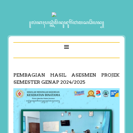
꧋ꦭꦁꦏꦃꦥꦱ꧀ꦠꦶꦩꦼꦤꦸꦗꦸꦒꦼꦂꦧꦁꦩꦱꦣꦼꦥꦤ꧀
PEMBAGIAN HASIL ASESMEN PROJEK
SEMESTER GENAP 2024/2025