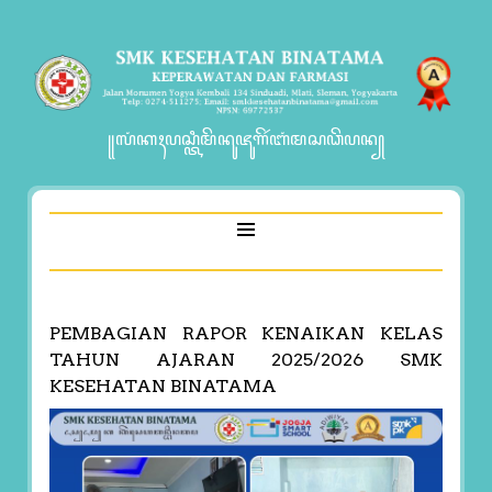
꧋ꦭꦁꦏꦃꦥꦱ꧀ꦠꦶꦩꦼꦤꦸꦗꦸꦒꦼꦂꦧꦁꦩꦱꦣꦼꦥꦤ꧀
PEMBAGIAN RAPOR KENAIKAN KELAS
TAHUN AJARAN 2025/2026 SMK
KESEHATAN BINATAMA