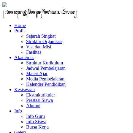
꧋ꦭꦁꦏꦃꦥꦱ꧀ꦠꦶꦩꦼꦤꦸꦗꦸꦒꦼꦂꦧꦁꦩꦱꦣꦼꦥꦤ꧀
Home
Profil
Sejarah Singkat
Struktur Organisasi
Visi dan Misi
Fasilitas
Akademik
Struktur Kurikulum
Jadwal Pembelajaran
Materi Ajar
Media Pembelajaran
Kalender Pendidikan
Kesiswaan
Ekstrakurikuler
Prestasi Siswa
Alumni
Info
Info Guru
Info Siswa
Bursa Kerja
Galeri