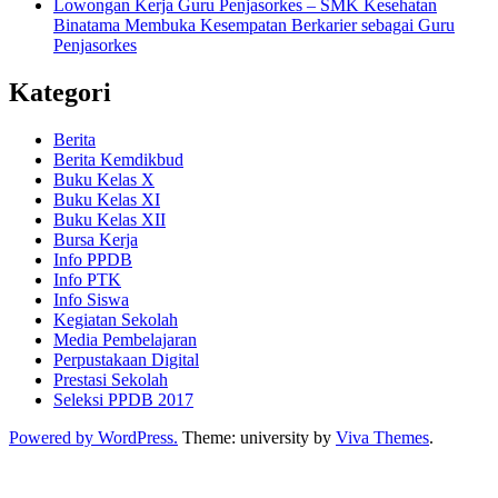
Lowongan Kerja Guru Penjasorkes – SMK Kesehatan
Binatama Membuka Kesempatan Berkarier sebagai Guru
Penjasorkes
Kategori
Berita
Berita Kemdikbud
Buku Kelas X
Buku Kelas XI
Buku Kelas XII
Bursa Kerja
Info PPDB
Info PTK
Info Siswa
Kegiatan Sekolah
Media Pembelajaran
Perpustakaan Digital
Prestasi Sekolah
Seleksi PPDB 2017
Powered by WordPress.
Theme: university by
Viva Themes
.