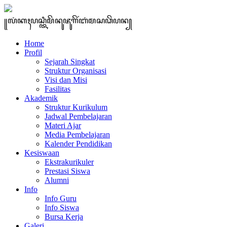
꧋ꦭꦁꦏꦃꦥꦱ꧀ꦠꦶꦩꦼꦤꦸꦗꦸꦒꦼꦂꦧꦁꦩꦱꦣꦼꦥꦤ꧀
Home
Profil
Sejarah Singkat
Struktur Organisasi
Visi dan Misi
Fasilitas
Akademik
Struktur Kurikulum
Jadwal Pembelajaran
Materi Ajar
Media Pembelajaran
Kalender Pendidikan
Kesiswaan
Ekstrakurikuler
Prestasi Siswa
Alumni
Info
Info Guru
Info Siswa
Bursa Kerja
Galeri