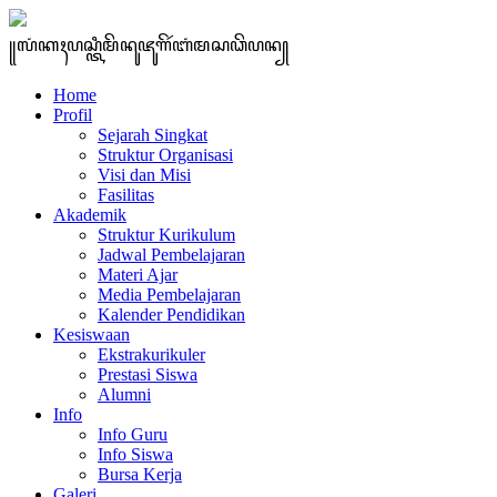
꧋ꦭꦁꦏꦃꦥꦱ꧀ꦠꦶꦩꦼꦤꦸꦗꦸꦒꦼꦂꦧꦁꦩꦱꦣꦼꦥꦤ꧀
Home
Profil
Sejarah Singkat
Struktur Organisasi
Visi dan Misi
Fasilitas
Akademik
Struktur Kurikulum
Jadwal Pembelajaran
Materi Ajar
Media Pembelajaran
Kalender Pendidikan
Kesiswaan
Ekstrakurikuler
Prestasi Siswa
Alumni
Info
Info Guru
Info Siswa
Bursa Kerja
Galeri