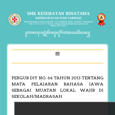
꧋ꦭꦁꦏꦃꦥꦱ꧀ꦠꦶꦩꦼꦤꦸꦗꦸꦒꦼꦂꦧꦁꦩꦱꦣꦼꦥꦤ꧀
PERGUB DIY NO. 64 TAHUN 2013 TENTANG
MATA PELAJARAN BAHASA JAWA
SEBAGAI MUATAN LOKAL WAJIB DI
SEKOLAH/MADRASAH