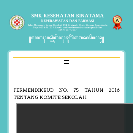
꧋ꦭꦁꦏꦃꦥꦱ꧀ꦠꦶꦩꦼꦤꦸꦗꦸꦒꦼꦂꦧꦁꦩꦱꦣꦼꦥꦤ꧀
PERMENDIKBUD NO. 75 TAHUN 2016
TENTANG KOMITE SEKOLAH