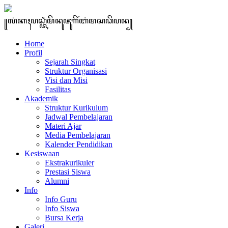
꧋ꦭꦁꦏꦃꦥꦱ꧀ꦠꦶꦩꦼꦤꦸꦗꦸꦒꦼꦂꦧꦁꦩꦱꦣꦼꦥꦤ꧀
Home
Profil
Sejarah Singkat
Struktur Organisasi
Visi dan Misi
Fasilitas
Akademik
Struktur Kurikulum
Jadwal Pembelajaran
Materi Ajar
Media Pembelajaran
Kalender Pendidikan
Kesiswaan
Ekstrakurikuler
Prestasi Siswa
Alumni
Info
Info Guru
Info Siswa
Bursa Kerja
Galeri