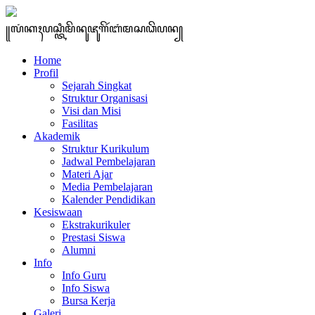
꧋ꦭꦁꦏꦃꦥꦱ꧀ꦠꦶꦩꦼꦤꦸꦗꦸꦒꦼꦂꦧꦁꦩꦱꦣꦼꦥꦤ꧀
Home
Profil
Sejarah Singkat
Struktur Organisasi
Visi dan Misi
Fasilitas
Akademik
Struktur Kurikulum
Jadwal Pembelajaran
Materi Ajar
Media Pembelajaran
Kalender Pendidikan
Kesiswaan
Ekstrakurikuler
Prestasi Siswa
Alumni
Info
Info Guru
Info Siswa
Bursa Kerja
Galeri