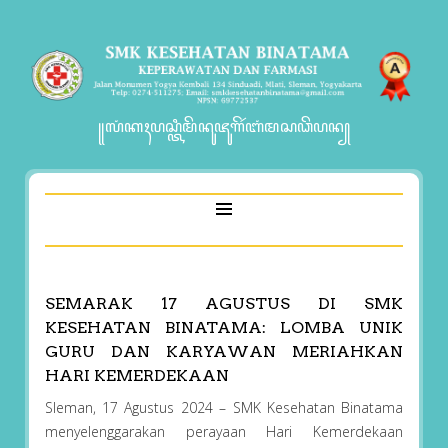
꧋ꦭꦁꦏꦃꦥꦱ꧀ꦠꦶꦩꦼꦤꦸꦗꦸꦒꦼꦂꦧꦁꦩꦱꦣꦼꦥꦤ꧀
SEMARAK 17 AGUSTUS DI SMK
KESEHATAN BINATAMA: LOMBA UNIK
GURU DAN KARYAWAN MERIAHKAN
HARI KEMERDEKAAN
Sleman, 17 Agustus 2024 – SMK Kesehatan Binatama
menyelenggarakan perayaan Hari Kemerdekaan