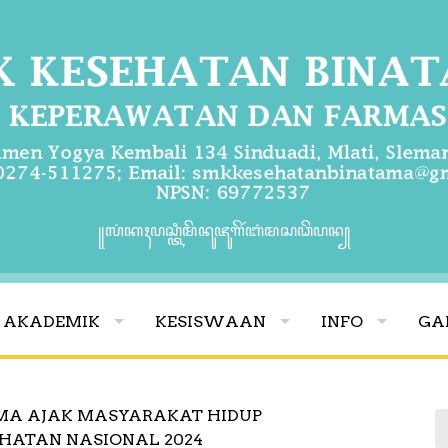
꧋ꦭꦁꦏꦃꦥꦱ꧀ꦠꦶꦩꦼꦤꦸꦗꦸꦒꦼꦂꦧꦁꦩꦱꦣꦼꦥꦤ꧀
AKADEMIK
KESISWAAN
INFO
GA
MA AJAK MASYARAKAT HIDUP
HATAN NASIONAL 2024