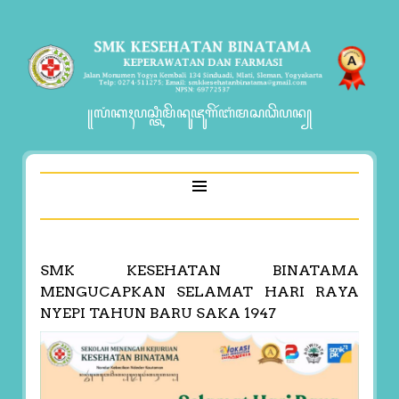
꧋ꦭꦁꦏꦃꦥꦱ꧀ꦠꦶꦩꦼꦤꦸꦗꦸꦒꦼꦂꦧꦁꦩꦱꦣꦼꦥꦤ꧀
SMK KESEHATAN BINATAMA
MENGUCAPKAN SELAMAT HARI RAYA
NYEPI TAHUN BARU SAKA 1947